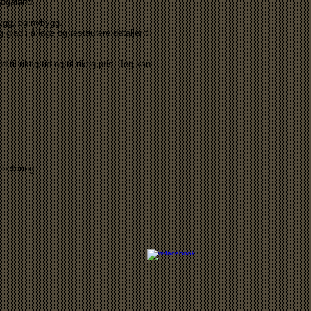
Rogaland
åbygg, og nybygg.
glad i å lage og restaurere detaljer til
il riktig tid og til riktig pris. Jeg kan
 befaring.