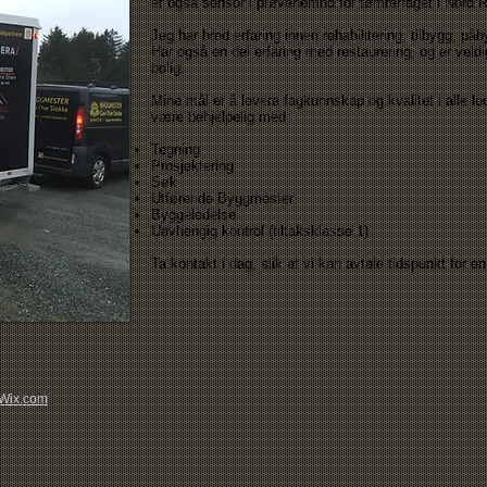
er også sensor i prøvenemnd for tømrerfaget i Nord 
Jeg har bred erfaring innen rehabilitering, tilbygg, p
Har også en del erfaring med restaurering, og er veldig 
bolig.
Mine mål er å levere fagkunnskap og kvalitet i alle ledd t
være behjelpelig med:
Tegning
Prosjektering
Søk
Utførende Byggmester
Byggeledelse
Uavhengig kontrol (tiltaksklasse 1)
Ta kontakt i dag, slik at vi kan avtale tidspunkt for en
Wix.com