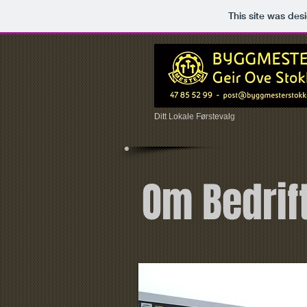
This site was des
Ditt Lokale Førstevalg
Om Bedrif