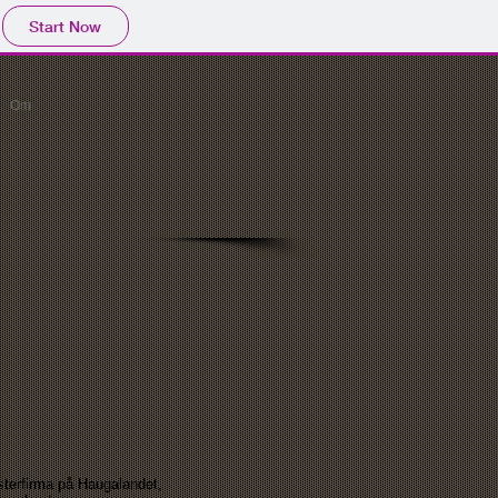
Start Now
Om
sterfirma på Haugalandet,