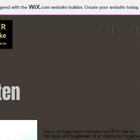
igned with the
.com
website builder. Create your website today.
Hjem
Kontakt
ten
Jeg er en byggmester med nærmere 30 år erfaring.
Har også vært byggeleder for et mellomstort byggme